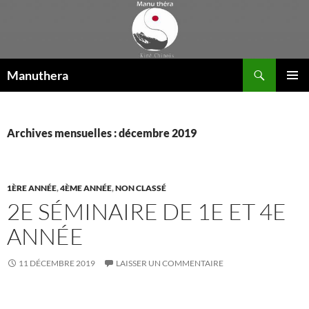
Aller
au
contenu
Recherche
Manuthera
MENU
PRINCI
Archives mensuelles : décembre 2019
1ÈRE ANNÉE
,
4ÈME ANNÉE
,
NON CLASSÉ
2E SÉMINAIRE DE 1E ET 4E
ANNÉE
11 DÉCEMBRE 2019
LAISSER UN COMMENTAIRE