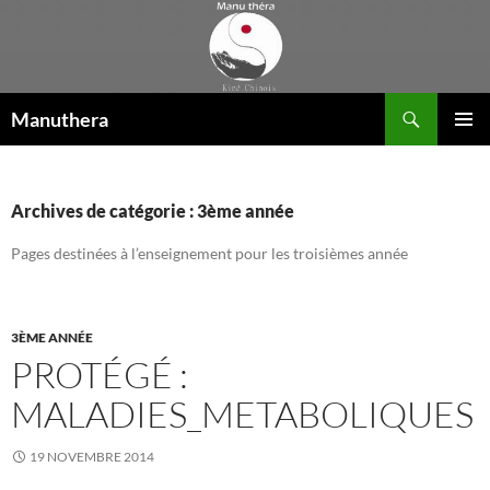
Aller
au
contenu
Recherche
Manuthera
MENU
PRINCI
Archives de catégorie : 3ème année
Pages destinées à l’enseignement pour les troisièmes année
3ÈME ANNÉE
PROTÉGÉ :
MALADIES_METABOLIQUES
19 NOVEMBRE 2014