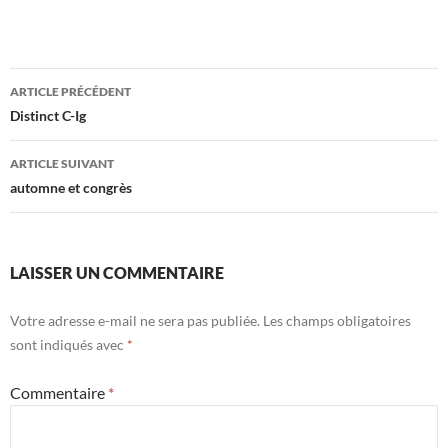
Navigation
ARTICLE PRÉCÉDENT
des
Distinct C-Ig
articles
ARTICLE SUIVANT
automne et congrès
LAISSER UN COMMENTAIRE
Votre adresse e-mail ne sera pas publiée.
Les champs obligatoires
sont indiqués avec
*
Commentaire
*